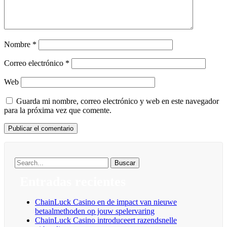
Nombre
*
Correo electrónico
*
Web
Guarda mi nombre, correo electrónico y web en este navegador
para la próxima vez que comente.
Buscar
Entradas recientes
ChainLuck Casino en de impact van nieuwe
betaalmethoden op jouw spelervaring
ChainLuck Casino introduceert razendsnelle