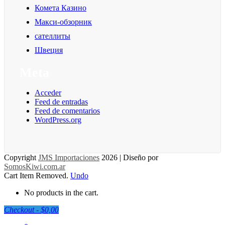
Комета Казино
Макси-обзорник
сателлиты
Швеция
Meta
Acceder
Feed de entradas
Feed de comentarios
WordPress.org
Copyright
JMS Importaciones
2026 | Diseño por
SomosKiwi.com.ar
Cart
Item Removed.
Undo
No products in the cart.
Checkout
-
$0,00