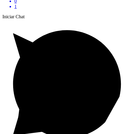
0
1
Iniciar Chat