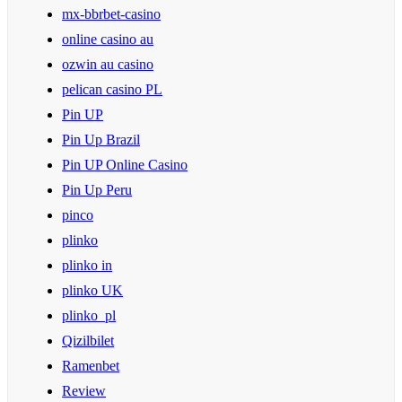
mx-bbrbet-casino
online casino au
ozwin au casino
pelican casino PL
Pin UP
Pin Up Brazil
Pin UP Online Casino
Pin Up Peru
pinco
plinko
plinko in
plinko UK
plinko_pl
Qizilbilet
Ramenbet
Review