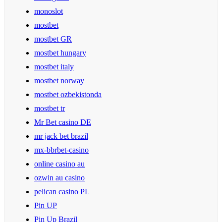
monoslot
mostbet
mostbet GR
mostbet hungary
mostbet italy
mostbet norway
mostbet ozbekistonda
mostbet tr
Mr Bet casino DE
mr jack bet brazil
mx-bbrbet-casino
online casino au
ozwin au casino
pelican casino PL
Pin UP
Pin Up Brazil