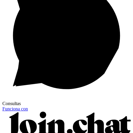
Consultas
Funciona con