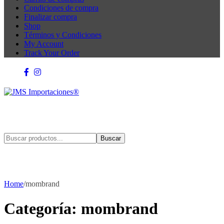
Condiciones de compra
Finalizar compra
Shop
Términos y Condiciones
My Account
Track Your Order
Search
Buscar
Cart
Home
/
mombrand
Categoría:
mombrand