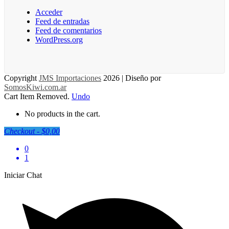
Acceder
Feed de entradas
Feed de comentarios
WordPress.org
Copyright
JMS Importaciones
2026 | Diseño por
SomosKiwi.com.ar
Cart
Item Removed.
Undo
No products in the cart.
Checkout
-
$0,00
0
1
Iniciar Chat