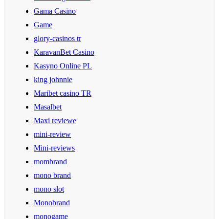
Gama Casino
Game
glory-casinos tr
KaravanBet Casino
Kasyno Online PL
king johnnie
Maribet casino TR
Masalbet
Maxi reviewe
mini-review
Mini-reviews
mombrand
mono brand
mono slot
Monobrand
monogame