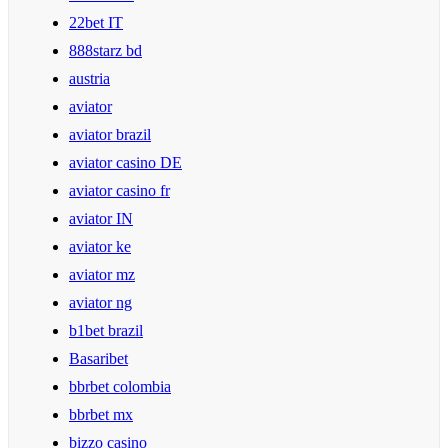
22bet IT
888starz bd
austria
aviator
aviator brazil
aviator casino DE
aviator casino fr
aviator IN
aviator ke
aviator mz
aviator ng
b1bet brazil
Basaribet
bbrbet colombia
bbrbet mx
bizzo casino