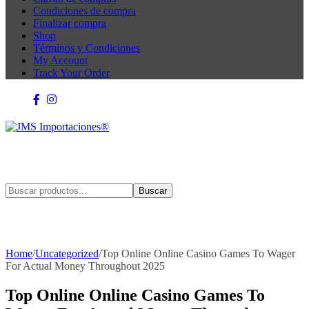
Condiciones de compra
Finalizar compra
Shop
Términos y Condiciones
My Account
Track Your Order
Search
Buscar
Cart
Home
/
Uncategorized
/
Top Online Online Casino Games To Wager
For Actual Money Throughout 2025
Top Online Online Casino Games To