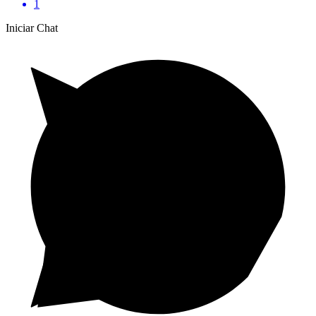
1
Iniciar Chat