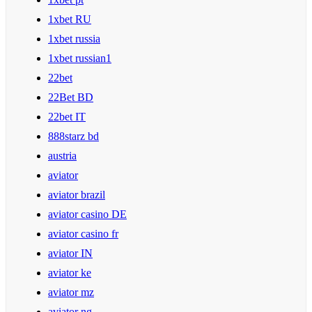
1xbet RU
1xbet russia
1xbet russian1
22bet
22Bet BD
22bet IT
888starz bd
austria
aviator
aviator brazil
aviator casino DE
aviator casino fr
aviator IN
aviator ke
aviator mz
aviator ng