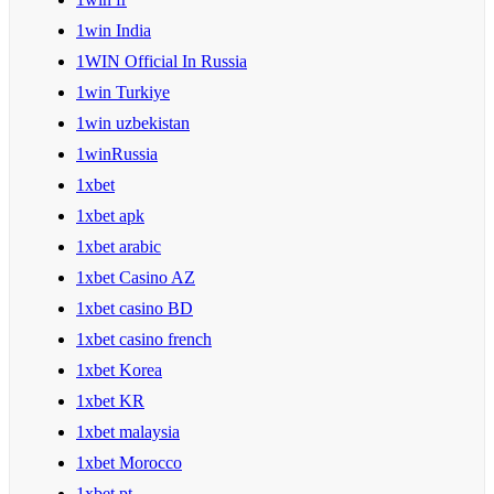
1win India
1WIN Official In Russia
1win Turkiye
1win uzbekistan
1winRussia
1xbet
1xbet apk
1xbet arabic
1xbet Casino AZ
1xbet casino BD
1xbet casino french
1xbet Korea
1xbet KR
1xbet malaysia
1xbet Morocco
1xbet pt