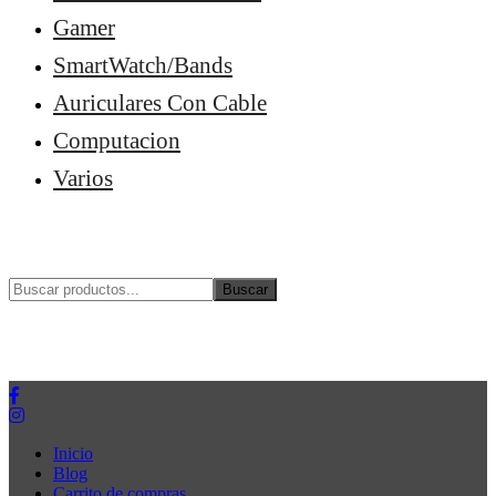
Gamer
SmartWatch/Bands
Auriculares Con Cable
Computacion
Varios
Search
Buscar
Cart
Inicio
Blog
Carrito de compras