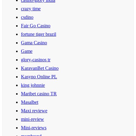
casino-glory india
crazy time
csdino
Fair Go Casino
fortune tiger brazil
Gama Casino
Game
glory-casinos tr
KaravanBet Casino
Kasyno Online PL
king johnnie
Maribet casino TR
Masalbet
Maxi reviewe
mini-review
Mini-reviews