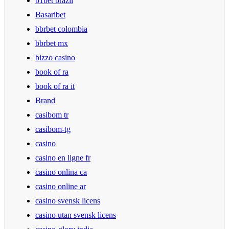
b1bet brazil
Basaribet
bbrbet colombia
bbrbet mx
bizzo casino
book of ra
book of ra it
Brand
casibom tr
casibom-tg
casino
casino en ligne fr
casino onlina ca
casino online ar
casino svensk licens
casino utan svensk licens