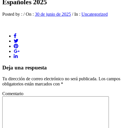
Españoles 2025
Posted by :
/
On :
30 de junio de 2025
/
In :
Uncategorized
Share this post
Deja una respuesta
Tu dirección de correo electrónico no será publicada.
Los campos
obligatorios están marcados con
*
Comentario