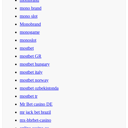
mombrand
mono brand
mono slot
Monobrand
monogame
monoslot
mostbet
mostbet GR
mostbet hungary
mostbet italy
mostbet norway
mostbet ozbekistonda
mostbet tr
Mr Bet casino DE
mr jack bet brazil
mx-bbrbet-casino