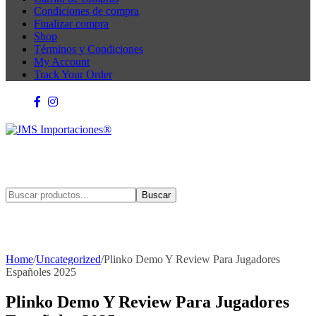
Condiciones de compra
Finalizar compra
Shop
Términos y Condiciones
My Account
Track Your Order
Search
Buscar
Cart
Home
/
Uncategorized
/
Plinko Demo Y Review Para Jugadores
Españoles 2025
Plinko Demo Y Review Para Jugadores