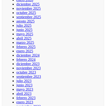
diciembre 2025
noviembre 2025
octubre 2025
septiembre 2025
agosto 2025
julio 2025
junio 2025
mayo 2025
abril 2025
marzo 2025
febrero 2025
enero 2025
diciembre 2024
febrero 2024
diciembre 2023
noviembre 2023
octubre 2023
septiembre 2023
julio 2023
junio 2023
mayo 2023
abril 2023
febrero 2023
enero 2023