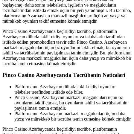
başlayaraq, daha sonra tələbələrin, işçilərin və məşğulcuların
təcrübələrindən istifadə etmək üçün bir yeri yaradmışdır. Bu təcrübə,
platformanın Azərbaycan mərkəzli məşğulcuları üçün ən yaxşı və
mürəkkəb oyunları təklif etməsinə kömək etmişdir.
Pinco Casino Azərbaycanda keçirildiyi təcrübə, platformanın
Azərbaycan dilində təklif etdiyi oyunları və tələbələrin tərəfindən
istifadə edilən promokodları təsvir edir. Pinco Casino, Azərbaycan
mərkəzli məşğulcuları üçün öz oyunlarını təklif etmək, bu oyunların
təhlili və təcrübələrinin paylaşılması təmin etmişdir. Bu, platformanın
Azərbaycan mərkəzli məşğulcuları üçün daha yaxşı və mürəkkəb bir
təcrübə təmin etməsinə kömək etmişdir.
Pinco Casino Azərbaycanda Təcrübənin Nəticələri
Platformanın Azərbaycan dilində təklif etdiyi oyunları
tələbələr tərəfindən istifadə edə bilər.
Pinco Casino, Azərbaycan mərkəzli məşğulcuları üçün öz
oyunlarını təklif etmək, bu oyunların təhlili və təcrübələrinin
paylaşılması təmin etmişdir.
Platformanın Azərbaycan mərkəzli məşğulcuları üçün daha
yaxşı və mürəkkəb bir təcrübə təmin etməsinə kömək etmişdir.
Pinco Casino Azərbaycanda keçirildiyi təcrübə, platformanın