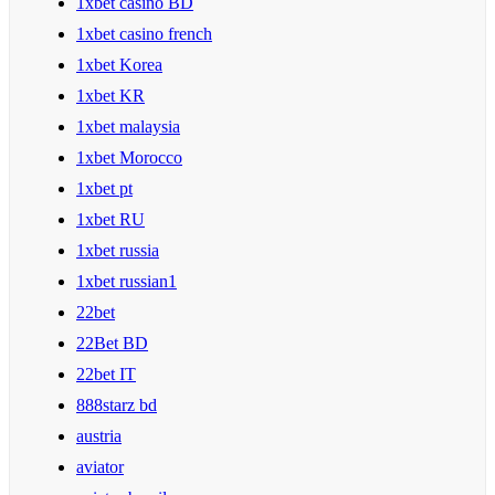
1xbet casino BD
1xbet casino french
1xbet Korea
1xbet KR
1xbet malaysia
1xbet Morocco
1xbet pt
1xbet RU
1xbet russia
1xbet russian1
22bet
22Bet BD
22bet IT
888starz bd
austria
aviator