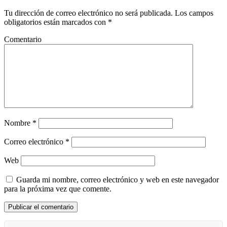
Tu dirección de correo electrónico no será publicada.
Los campos
obligatorios están marcados con
*
Comentario
Nombre
*
Correo electrónico
*
Web
Guarda mi nombre, correo electrónico y web en este navegador
para la próxima vez que comente.