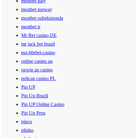
mostbet italy
mostbet norway
mostbet ozbekistonda
mostbet tr
Mr Bet casino DE
mr jack bet brazil
mx-bbrbet-casino
online casino au
ozwin au casino
pelican casino PL
Pin UP
Pin Up Brazil
Pin UP Online Casino
Pin Up Peru
pinco
plinko