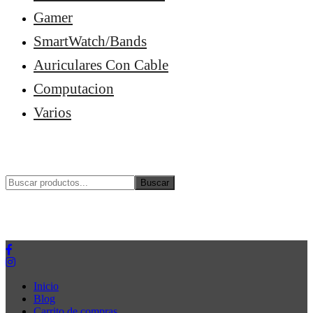
Gamer
SmartWatch/Bands
Auriculares Con Cable
Computacion
Varios
Search
Buscar
Cart
Inicio
Blog
Carrito de compras