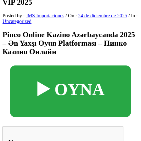
VIP 2025
Posted by :
JMS Importaciones
/
On :
24 de diciembre de 2025
/
In :
Uncategorized
Pinco Online Kazino Azərbaycanda 2025
– Ən Yaxşı Oyun Platforması – Пинко
Казино Онлайн
▶️ OYNA