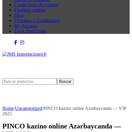
Condiciones de compra
Finalizar compra
Shop
Términos y Condiciones
My Account
Track Your Order
Search
Buscar
Cart
Home
/
Uncategorized
/
PINCO kazino online Azərbaycanda — VIP
2025
PINCO kazino online Azərbaycanda —