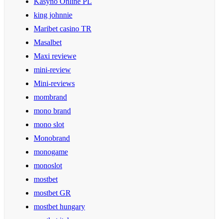
Kasyno Online PL
king johnnie
Maribet casino TR
Masalbet
Maxi reviewe
mini-review
Mini-reviews
mombrand
mono brand
mono slot
Monobrand
monogame
monoslot
mostbet
mostbet GR
mostbet hungary