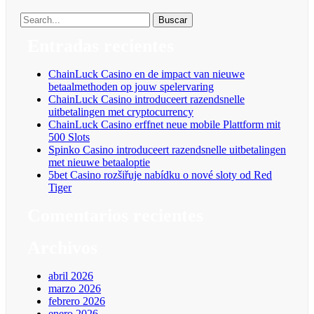
Buscar
Entradas recientes
ChainLuck Casino en de impact van nieuwe
betaalmethoden op jouw spelervaring
ChainLuck Casino introduceert razendsnelle
uitbetalingen met cryptocurrency
ChainLuck Casino erffnet neue mobile Plattform mit
500 Slots
Spinko Casino introduceert razendsnelle uitbetalingen
met nieuwe betaaloptie
5bet Casino rozšiřuje nabídku o nové sloty od Red
Tiger
Comentarios recientes
Archivos
abril 2026
marzo 2026
febrero 2026
enero 2026