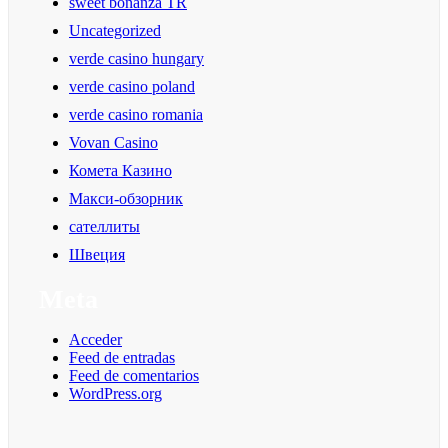
sweet bonanza TR
Uncategorized
verde casino hungary
verde casino poland
verde casino romania
Vovan Casino
Комета Казино
Макси-обзорник
сателлиты
Швеция
Meta
Acceder
Feed de entradas
Feed de comentarios
WordPress.org