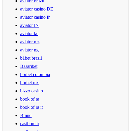
aviator brazil
aviator casino DE
aviator casino fr
aviator IN
aviator ke
aviator mz
aviator ng
b1bet brazil
Basaribet
bbrbet colombia
bbrbet mx
bizzo casino
book of ra
book of ra it
Brand
casibom tr