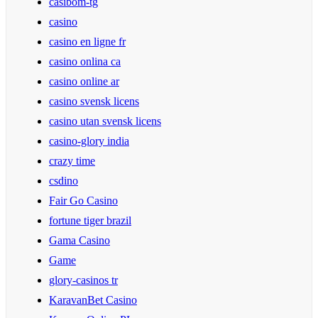
casibom-tg
casino
casino en ligne fr
casino onlina ca
casino online ar
casino svensk licens
casino utan svensk licens
casino-glory india
crazy time
csdino
Fair Go Casino
fortune tiger brazil
Gama Casino
Game
glory-casinos tr
KaravanBet Casino