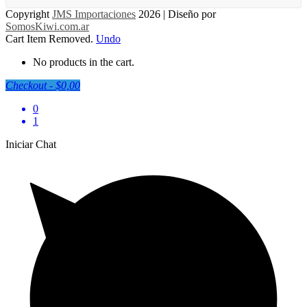
Copyright
JMS Importaciones
2026 | Diseño por
SomosKiwi.com.ar
Cart
Item Removed.
Undo
No products in the cart.
Checkout
-
$0,00
0
1
Iniciar Chat