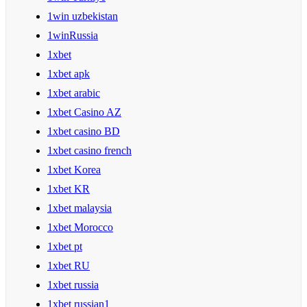
1win uzbekistan
1winRussia
1xbet
1xbet apk
1xbet arabic
1xbet Casino AZ
1xbet casino BD
1xbet casino french
1xbet Korea
1xbet KR
1xbet malaysia
1xbet Morocco
1xbet pt
1xbet RU
1xbet russia
1xbet russian1