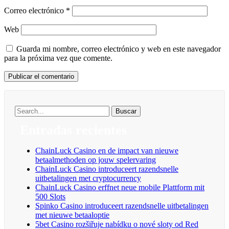
Correo electrónico
*
Web
Guarda mi nombre, correo electrónico y web en este navegador
para la próxima vez que comente.
Buscar
Entradas recientes
ChainLuck Casino en de impact van nieuwe
betaalmethoden op jouw spelervaring
ChainLuck Casino introduceert razendsnelle
uitbetalingen met cryptocurrency
ChainLuck Casino erffnet neue mobile Plattform mit
500 Slots
Spinko Casino introduceert razendsnelle uitbetalingen
met nieuwe betaaloptie
5bet Casino rozšiřuje nabídku o nové sloty od Red