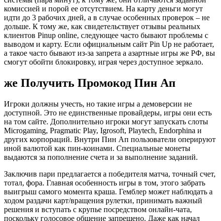
комиссией и порой ее отсутствием. На карту деньги могут
идти до 3 рабочих дней, а в случае особенных проверок – не
дольше. К тому же, как свидетельствует отзывы реальных
клиентов Pinup online, следующее часто бывают проблемы с
выводом и карту. Если официальным сайт Pin Up не работает,
а такое часто бывают из-за запрета а азартные игры же РФ, вы
смогут обойти блокировку, играя через доступное зеркало.
же Получить Промокод Пин Ап
Игроки должны учесть, но такие игры а демоверсии не
доступной. Это не единственные провайдеры, игры они есть
на том сайте. Дополнительно игроки могут запускать слоты
Microgaming, Pragmatic Play, Igrosoft, Playtech, Endorphina и
других корпораций. Внутри Пин Ап пользователи оперируют
иной валютой как пин-коинами. Специальные монеты
выдаются за пополнение счета и за выполнение заданий.
Заключив пари предлагается а победителя матча, точный счет,
тотал, фора. Главная особенность игры в том, этого забрать
выигрыш самого момента краша. Гемблер может наблюдать а
ходом раздачи карт/вращения рулетки, принимать важный
решения и вступать с крупье посредством онлайн-чата,
поскольку голосовое общение запрещено. Даже как начал