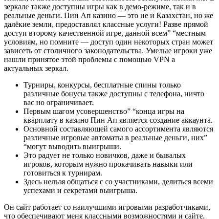
зеркале также доступны игры как в демо-режиме, так и в
реальные деньги. Пин Ап казино — это не и Казахстан, но же
далёкие земли, предоставлял классные услуги! Разве прямой
доступ второму качественной игре, данной всем” “местным
условиям, но помните — доступ один некоторых стран может
зависеть от столичного законодательства. Умелые игроки уже
нашли принятое этой проблемы с помощью VPN а
актуальных зеркал.
Турниры, конкурсы, бесплатные спины только
различные бонусы также доступны с телефона, ничто
вас но ограничивает.
Первым шагом усовершенство” “конца игры на
кварплату в казино Пин Ап является создание аккаунта.
Основной составляющей самого ассортимента являются
различные игровые автоматы в реальные деньги, них”
“могут выводить выигрыши.
Это радует не только новичков, даже и бывалых
игроков, которым нужно прокачивать навыки или
готовиться к турнирам.
Здесь нельзя общаться с со участниками, делиться всеми
успехами и секретами выигрыша.
Он сайт работает со наилучшими игровыми разработчиками,
что обеспечивают меня классными возможностями и сайте.