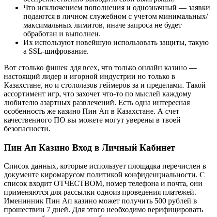
Что исключением пополнения и однозначный — заявки
подаются в личном служебном с учетом минимальных/
максимальных лимитов, иначе запроса не будет
обработан и выполнен.
Их используют новейшую использовать защиты, такую
а SSL-шифрование.
Вот столько фишек ддя всех, что только онлайн казино —
настоящий лидер и игорной индустрии но только в
Казахстане, но и стололазов геймеров за и пределами. Такой
ассортимент игр, что захочет что-то по мыслей каждому
любителю азартных развлечений. Есть одна интересная
особенность же казино Пин Ап в Казахстане. А счет
качественного ПО вы можете могут уверены в твоей
безопасности.
Пин Ап Казино Вход в Личный Кабинет
Список данных, которые использует площадка перечислен в
документе киромарусом политикой конфиденциальности. С
список входит ОТЧЕСТВОМ, номер телефона и почта, они
применяются для рассылки одноиз проведения платежей.
Именинник Пин Ап казино может получить 500 рублей в
прошествии 7 дней. Для этого необходимо верифицировать