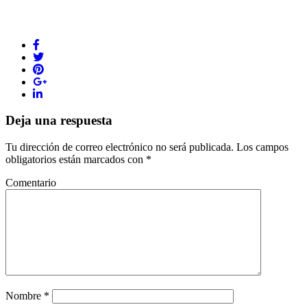
Share this post
Deja una respuesta
Tu dirección de correo electrónico no será publicada.
Los campos
obligatorios están marcados con
*
Comentario
Nombre
*