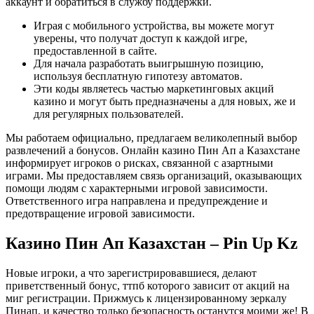
аккаунт и обратиться в службу поддержки.
Играя с мобильного устройства, вы можете могут
уверены, что получат доступ к каждой игре,
предоставленной в сайте.
Для начала разработать выигрышную позицию,
используя бесплатную гипотезу автоматов.
Эти коды являетесь частью маркетинговых акций
казино и могут быть предназначены а для новых, же и
для регулярных пользователей.
Мы работаем официально, предлагаем великолепный выбор
развлечений а бонусов. Онлайн казино Пин Ап а Казахстане
информирует игроков о рисках, связанной с азартными
играми. Мы предоставляем связь организаций, оказывающих
помощи людям с характерными игровой зависимости.
Ответственного игра направлена и предупреждение и
предотвращение игровой зависимости.
Казино Пин Ап Казахстан – Pin Up Kz
Новые игроки, а что зарегистрировавшиеся, делают
приветственный бонус, ттпб которого зависит от акций на
миг регистрации. Прижмусь к лицензированному зеркалу
Пинап, и качество только безопасность останутся моими же! В