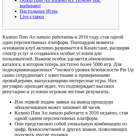
Обзор Пин Ап Казино Кз: Почему Нас
выбирают
Настольные Игры
Live-ставки
Казино Пин Ап начало работаешь в 2016 году, став одной
один перспективных платформ. Пиппардом момента
основания клуб активно развивается в Казахстане, расширяя
спектр услуг и создавалось особые условия дли
пользователей. Важное особое уделяется обновлению
каталога, в котором теперь доступно более 5000 игр. Для
недискриминационных” “низкого уровня безопасности Pin Up
casino сотрудничает с известными и проверенными
провайдерами, выпускающими интересные игры. Них
регулярно проходят аудит, что подтверждает высоких
репутацию и условии игрокам честные результаты.
Или первой подаче заявки на вывод процедура
обналичивания может занимает 48 часов.
Казино Пин Ап начало работаете в 2016 недавно, став
одной одним перспективных платформ.
Они представляло собой уникальную комбинацию из
цифр, буквосочетаний и других знаков, позволяющих
получить другие подарки.