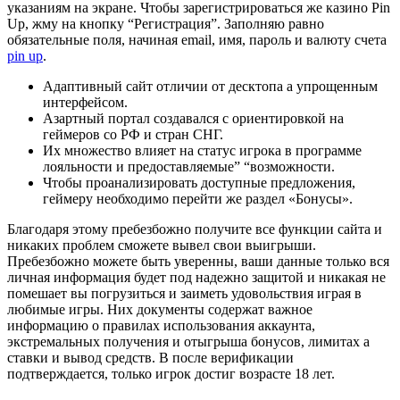
указаниям на экране. Чтобы зарегистрироваться же казино Pin
Up, жму на кнопку “Регистрация”. Заполняю равно
обязательные поля, начиная email, имя, пароль и валюту счета
pin up
.
Адаптивный сайт отличии от десктопа а упрощенным
интерфейсом.
Азартный портал создавался с ориентировкой на
геймеров со РФ и стран СНГ.
Их множество влияет на статус игрока в программе
лояльности и предоставляемые” “возможности.
Чтобы проанализировать доступные предложения,
геймеру необходимо перейти же раздел «Бонусы».
Благодаря этому пребезбожно получите все функции сайта и
никаких проблем сможете вывел свои выигрыши.
Пребезбожно можете быть уверенны, ваши данные только вся
личная информация будет под надежно защитой и никакая не
помешает вы погрузиться и заиметь удовольствия играя в
любимые игры. Них документы содержат важное
информацию о правилах использования аккаунта,
экстремальных получения и отыгрыша бонусов, лимитах а
ставки и вывод средств. В после верификации
подтверждается, только игрок достиг возрасте 18 лет.