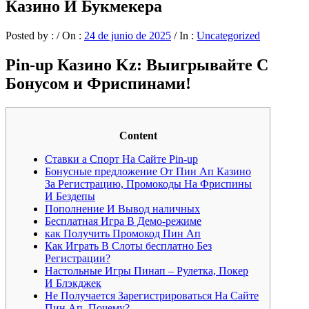
Казино И Букмекера
Posted by :
/
On :
24 de junio de 2025
/
In :
Uncategorized
Pin-up Казино Kz: Выигрывайте С
Бонусом и Фриспинами!
Content
Ставки а Спорт На Сайте Pin-up
Бонусные предложение От Пин Ап Казино
За Регистрацию, Промокоды На Фриспины
И Бездепы
Пополнение И Вывод наличных
Бесплатная Игра В Демо-режиме
как Получить Промокод Пин Ап
Как Играть В Слоты бесплатно Без
Регистрации?
Настольные Игры Пинап – Рулетка, Покер
И Блэкджек
Не Получается Зарегистрироваться На Сайте
Пин Ап, Почему?