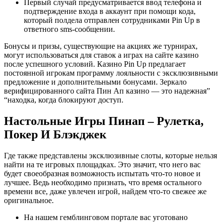
Первый случай предусматривается ввод телефона и
подтверждение входа в аккаунт при помощи кода,
который полдела отправлен сотрудниками Pin Up в
ответного sms-сообщении.
Бонусы и призы, существующие на акциях же турнирах,
могут использоваться для ставок а играх на сайте казино
после успешного условий. Казино Pin Up предлагает
постоянной игрокам программу лояльности с эксклюзивными
предложение и дополнительными бонусами. Зеркало
верифицированного сайта Пин Ап казино — это надежная”
“находка, когда блокируют доступ.
Настольные Игры Пинап – Рулетка,
Покер И Блэкджек
Где также представлены эксклюзивные слоты, которые нельзя
найти на те игровых площадках. Это значит, что него вас
будет своеобразная возможность испытать что-то новое и
лучшее. Ведь необходимо признать, что время остального
времени все, даже увлечен игрой, найдем что-то свежее же
оригинальное.
На нашем гемблинговом портале вас уготовано