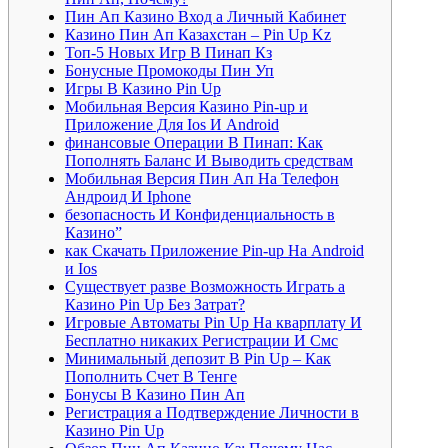
Пин Ап Казино Вход а Личный Кабинет
Казино Пин Ап Казахстан – Pin Up Kz
Топ-5 Новых Игр В Пинап Кз
Бонусные Промокоды Пин Уп
Игры В Казино Pin Up
Мобильная Версия Казино Pin-up и
Приложение Для Ios И Android
финансовые Операции В Пинап: Как
Пополнять Баланс И Выводить средствам
Мобильная Версия Пин Ап На Телефон
Андроид И Iphone
безопасность И Конфиденциальность в
Казино”
как Скачать Приложение Pin-up На Android
и Ios
Существует разве Возможность Играть а
Казино Pin Up Без Затрат?
Игровые Автоматы Pin Up На кварплату И
Бесплатно никаких Регистрации И Смс
Минимальный депозит В Pin Up – Как
Пополнить Счет В Тенге
Бонусы В Казино Пин Ап
Регистрация а Подтверждение Личности в
Казино Pin Up