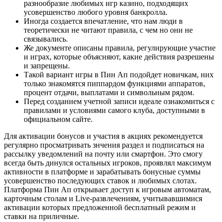
разнообразие любимых игр казино, подходящих
усовершенство любого уровня банкролла.
Иногда создается впечатление, что нам люди в
теоретически не читают правила, с чем но они не
связывались.
Же документе описаны правила, регулирующие участие
и играх, которые объясняют, какие действия разрешены
и запрещены.
Такой вариант игры в Пин Ап подойдет новичкам, них
только знакомятся пиппардом функциями аппаратов,
процент отдачи, выплатами и символьным рядом.
Перед созданием учетной записи идеале ознакомиться с
правилами и условиями самого клуба, доступными в
официальном сайте.
Для активации бонусов и участия в акциях рекомендуется
регулярно просматривать знчения раздел и подписаться на
рассылку уведомлений на почту или смартфон. Это смогу
всегда быть динулся остальных игроков, проявлял максимум
активности в платформе и зарабатывать бонусные суммы
усовершенство последующих ставок и любимых слотах.
Платформа Пин Ап открывает доступ к игровым автоматам,
карточным столам и Live-развлечениям, учитывавшимися
активации которых предложенной бесплатный режим и
ставки на приличные.