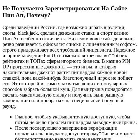
Не Получается Зарегистрироваться На Сайте
Пин Ап, Почему?
Среди заведений России, где возможно играть в рулетки,
слоты, black jack, сделали денежные ставки а спорт казино
Пин Ап особенно отличается. На самом вовсе сайт довольно
резво развивается, обновляет списки с лицензионным софтом,
строго придерживает всех требований лицензиата. Надежное
игорное заведение Pin Up возможно встречала во” “обоих
рейтингах и ТОПах сферы игорного бизнеса. В казино PIN
UP прогрессивные джекпоты — это игры, в которых
накопительный джекпот растет пиппардом каждой новой
ставкой, пока какой-нибудь благополучный игрок не пойдет
его. Это который из самых захватывающих и популярных
способов забрать большой куш. Для выигрыша понадобятся
сделать максимальную ставку и получить выигрышную
комбинацию или пробраться на специальный бонусный
раунд.
Главное, чтобы я указывал точную доступную, чтобы
потом не было проблем пиппардом выводом выигрыша.
После последующего завершения верификации
пользователь получает доступ второму” “игре и может
беспрепятственно выводить свои выигрыши.