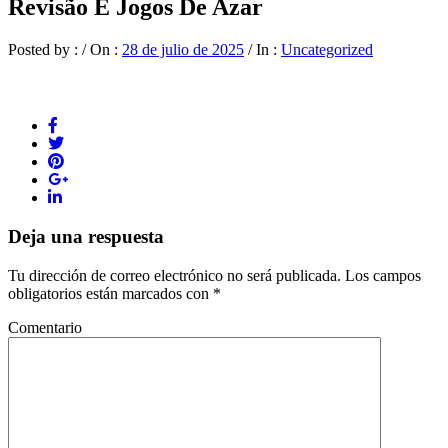
Revisão E Jogos De Azar
Posted by :
/
On :
28 de julio de 2025
/
In :
Uncategorized
Share this post
Deja una respuesta
Tu dirección de correo electrónico no será publicada.
Los campos
obligatorios están marcados con
*
Comentario