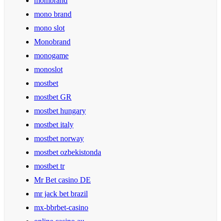
mombrand
mono brand
mono slot
Monobrand
monogame
monoslot
mostbet
mostbet GR
mostbet hungary
mostbet italy
mostbet norway
mostbet ozbekistonda
mostbet tr
Mr Bet casino DE
mr jack bet brazil
mx-bbrbet-casino