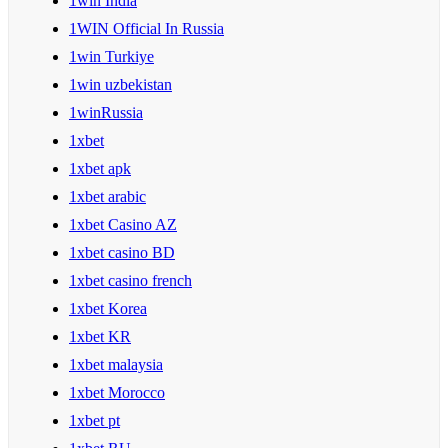
1win India
1WIN Official In Russia
1win Turkiye
1win uzbekistan
1winRussia
1xbet
1xbet apk
1xbet arabic
1xbet Casino AZ
1xbet casino BD
1xbet casino french
1xbet Korea
1xbet KR
1xbet malaysia
1xbet Morocco
1xbet pt