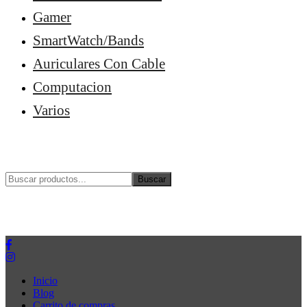
Gamer
SmartWatch/Bands
Auriculares Con Cable
Computacion
Varios
Search
Buscar
Cart
Inicio
Blog
Carrito de compras