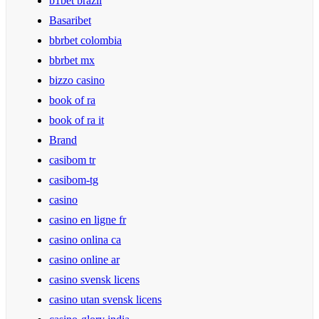
b1bet brazil
Basaribet
bbrbet colombia
bbrbet mx
bizzo casino
book of ra
book of ra it
Brand
casibom tr
casibom-tg
casino
casino en ligne fr
casino onlina ca
casino online ar
casino svensk licens
casino utan svensk licens