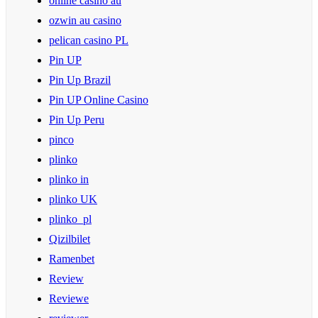
online casino au
ozwin au casino
pelican casino PL
Pin UP
Pin Up Brazil
Pin UP Online Casino
Pin Up Peru
pinco
plinko
plinko in
plinko UK
plinko_pl
Qizilbilet
Ramenbet
Review
Reviewe