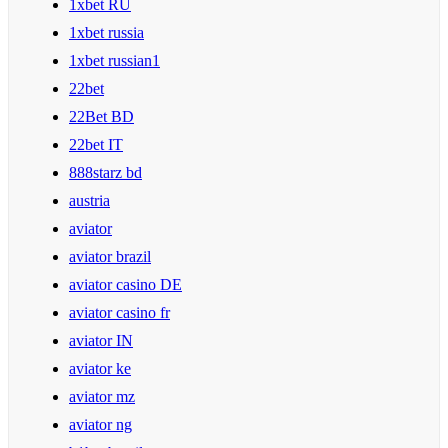
1xbet RU
1xbet russia
1xbet russian1
22bet
22Bet BD
22bet IT
888starz bd
austria
aviator
aviator brazil
aviator casino DE
aviator casino fr
aviator IN
aviator ke
aviator mz
aviator ng