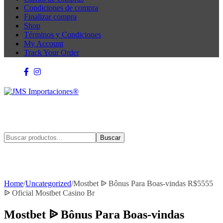
Condiciones de compra
Finalizar compra
Shop
Términos y Condiciones
My Account
Track Your Order
Search
Buscar
Cart
Home
/
Uncategorized
/
Mostbet ᐉ Bônus Para Boas-vindas R$5555
ᐉ Oficial Mostbet Casino Br
Mostbet ᐉ Bônus Para Boas-vindas