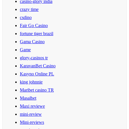
casino-glory india
crazy time
csdino
Fair Go Casino
fortune tiger brazil
Gama Casino
Game
glory-casinos tr
KaravanBet Casino
Kasyno Online PL
king johnnie
Maribet casino TR
Masalbet
Maxi reviewe
mini-review
Mini-reviews