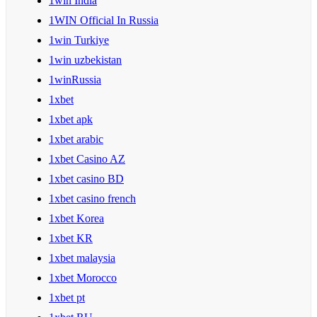
1win India
1WIN Official In Russia
1win Turkiye
1win uzbekistan
1winRussia
1xbet
1xbet apk
1xbet arabic
1xbet Casino AZ
1xbet casino BD
1xbet casino french
1xbet Korea
1xbet KR
1xbet malaysia
1xbet Morocco
1xbet pt