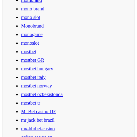
mombrand
mono brand
mono slot
Monobrand
monogame
monoslot
mostbet
mostbet GR
mostbet hungary
mostbet italy
mostbet norway
mostbet ozbekistonda
mostbet tr
Mr Bet casino DE
mr jack bet brazil
mx-bbrbet-casino