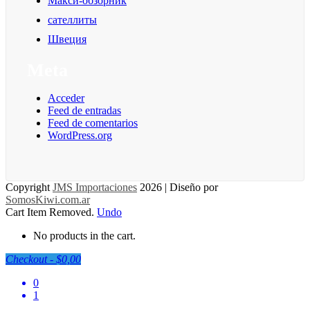
Макси-обзорник
сателлиты
Швеция
Meta
Acceder
Feed de entradas
Feed de comentarios
WordPress.org
Copyright
JMS Importaciones
2026 | Diseño por
SomosKiwi.com.ar
Cart
Item Removed.
Undo
No products in the cart.
Checkout
-
$0,00
0
1