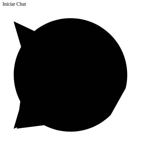
Iniciar Chat