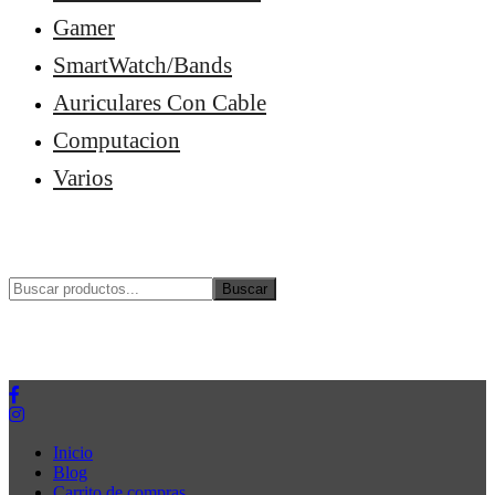
Gamer
SmartWatch/Bands
Auriculares Con Cable
Computacion
Varios
Search
Buscar
Cart
Inicio
Blog
Carrito de compras