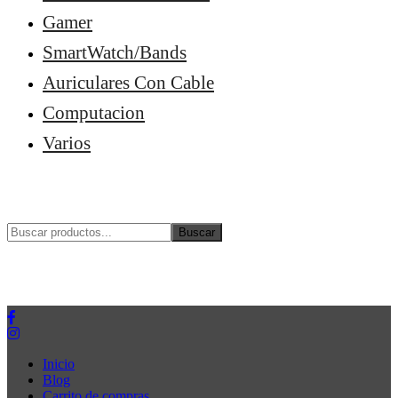
Gamer
SmartWatch/Bands
Auriculares Con Cable
Computacion
Varios
Search
Buscar
Cart
Inicio
Blog
Carrito de compras