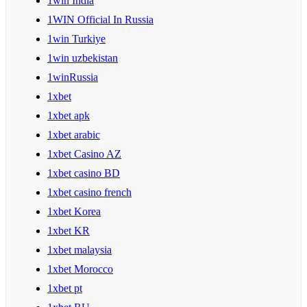
1win India
1WIN Official In Russia
1win Turkiye
1win uzbekistan
1winRussia
1xbet
1xbet apk
1xbet arabic
1xbet Casino AZ
1xbet casino BD
1xbet casino french
1xbet Korea
1xbet KR
1xbet malaysia
1xbet Morocco
1xbet pt