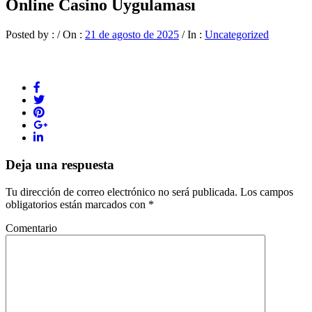
Online Casino Uygulaması
Posted by :
/
On :
21 de agosto de 2025
/
In :
Uncategorized
Share this post
Deja una respuesta
Tu dirección de correo electrónico no será publicada.
Los campos
obligatorios están marcados con
*
Comentario