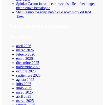
Spinko Casino introduceert razendsnelle uitbetalingen
met nieuwe betaaloptie
5bet Casino rozšiřuje nabídku o nové sloty od Red
Tiger
Comentarios recientes
Archivos
abril 2026
marzo 2026
febrero 2026
enero 2026
diciembre 2025
noviembre 2025
octubre 2025
septiembre 2025
agosto 2025
julio 2025
junio 2025
mayo 2025
abril 2025
marzo 2025
febrero 2025