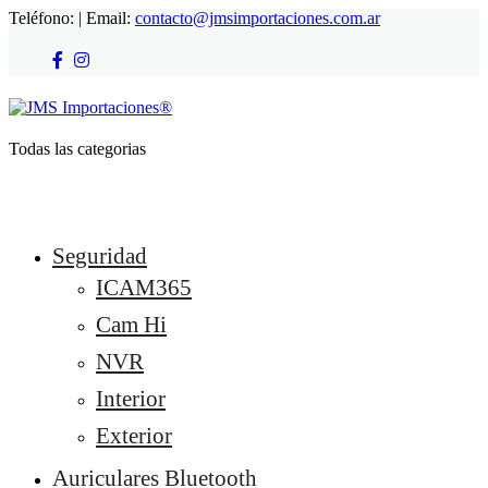
Teléfono:
| Email:
contacto@jmsimportaciones.com.ar
Todas las categorias
All Categories
Seguridad
ICAM365
Cam Hi
NVR
Interior
Exterior
Auriculares Bluetooth