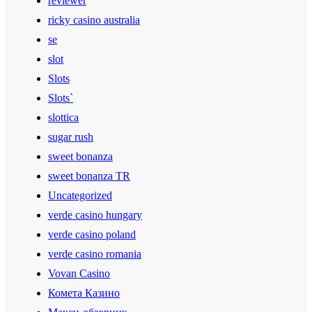
reviewer
ricky casino australia
se
slot
Slots
Slots`
slottica
sugar rush
sweet bonanza
sweet bonanza TR
Uncategorized
verde casino hungary
verde casino poland
verde casino romania
Vovan Casino
Комета Казино