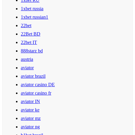
1xbet RU
1xbet russia
1xbet russian1
22bet
22Bet BD
22bet IT
888starz bd
austria
aviator
aviator brazil
aviator casino DE
aviator casino fr
aviator IN
aviator ke
aviator mz
aviator ng