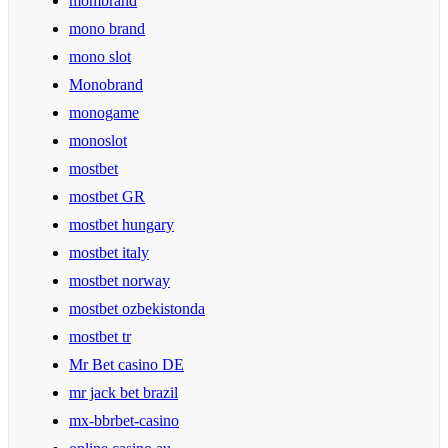
mombrand
mono brand
mono slot
Monobrand
monogame
monoslot
mostbet
mostbet GR
mostbet hungary
mostbet italy
mostbet norway
mostbet ozbekistonda
mostbet tr
Mr Bet casino DE
mr jack bet brazil
mx-bbrbet-casino