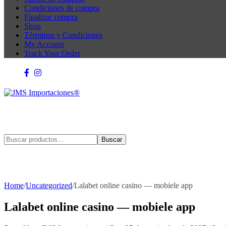
Condiciones de compra
Finalizar compra
Shop
Términos y Condiciones
My Account
Track Your Order
Search
Buscar
Cart
Home
/
Uncategorized
/
Lalabet online casino — mobiele app
Lalabet online casino — mobiele app