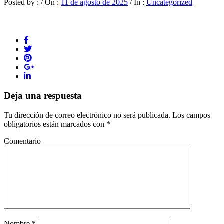
Posted by :
/
On :
11 de agosto de 2025
/
In :
Uncategorized
Share this post
Deja una respuesta
Tu dirección de correo electrónico no será publicada.
Los campos
obligatorios están marcados con
*
Comentario
Nombre
*