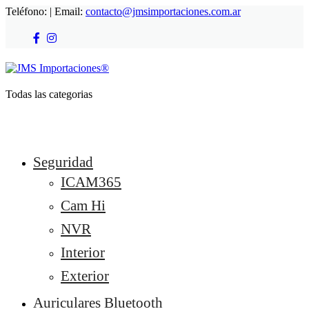
Teléfono:
| Email:
contacto@jmsimportaciones.com.ar
Todas las categorias
All Categories
Seguridad
ICAM365
Cam Hi
NVR
Interior
Exterior
Auriculares Bluetooth