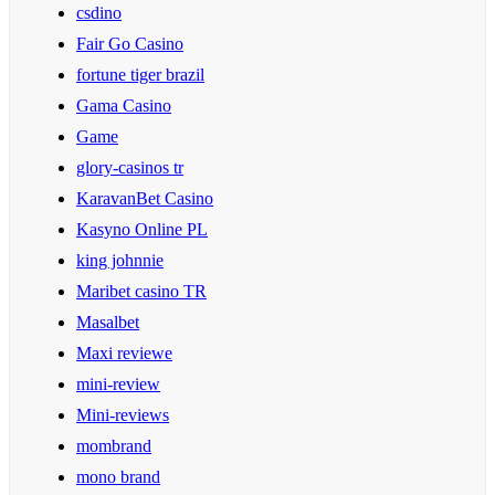
csdino
Fair Go Casino
fortune tiger brazil
Gama Casino
Game
glory-casinos tr
KaravanBet Casino
Kasyno Online PL
king johnnie
Maribet casino TR
Masalbet
Maxi reviewe
mini-review
Mini-reviews
mombrand
mono brand