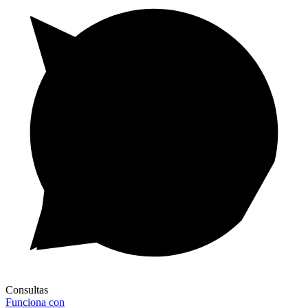
Consultas
Funciona con