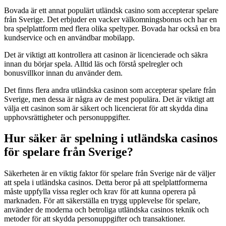
Bovada är ett annat populärt utländsk casino som accepterar spelare
från Sverige. Det erbjuder en vacker välkomningsbonus och har en
bra spelplattform med flera olika speltyper. Bovada har också en bra
kundservice och en användbar mobilapp.
Det är viktigt att kontrollera att casinon är licencierade och säkra
innan du börjar spela. Alltid läs och förstå spelregler och
bonusvillkor innan du använder dem.
Det finns flera andra utländska casinon som accepterar spelare från
Sverige, men dessa är några av de mest populära. Det är viktigt att
välja ett casinon som är säkert och licencierat för att skydda dina
upphovsrättigheter och personuppgifter.
Hur säker är spelning i utländska casinos
för spelare från Sverige?
Säkerheten är en viktig faktor för spelare från Sverige när de väljer
att spela i utländska casinos. Detta beror på att spelplattformerna
måste uppfylla vissa regler och krav för att kunna operera på
marknaden. För att säkerställa en trygg upplevelse för spelare,
använder de moderna och betroliga utländska casinos teknik och
metoder för att skydda personuppgifter och transaktioner.