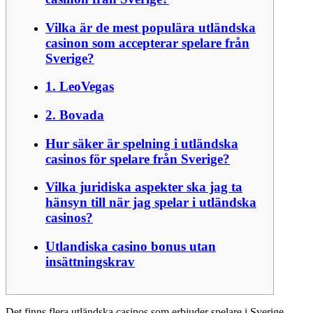
Vilka är de mest populära utländska
casinon som accepterar spelare från
Sverige?
1. LeoVegas
2. Bovada
Hur säker är spelning i utländska
casinos för spelare från Sverige?
Vilka juridiska aspekter ska jag ta
hänsyn till när jag spelar i utländska
casinos?
Utlandiska casino bonus utan
insättningskrav
Det finns flera utländska casinos som erbjuder spelare i Sverige