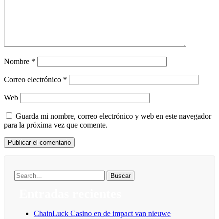
Nombre
*
Correo electrónico
*
Web
Guarda mi nombre, correo electrónico y web en este navegador
para la próxima vez que comente.
Buscar
Entradas recientes
ChainLuck Casino en de impact van nieuwe