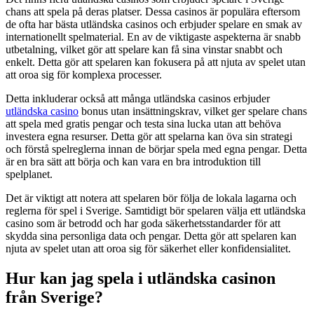
chans att spela på deras platser. Dessa casinos är populära eftersom
de ofta har bästa utländska casinos och erbjuder spelare en smak av
internationellt spelmaterial. En av de viktigaste aspekterna är snabb
utbetalning, vilket gör att spelare kan få sina vinstar snabbt och
enkelt. Detta gör att spelaren kan fokusera på att njuta av spelet utan
att oroa sig för komplexa processer.
Detta inkluderar också att många utländska casinos erbjuder
utländska casino
bonus utan insättningskrav, vilket ger spelare chans
att spela med gratis pengar och testa sina lucka utan att behöva
investera egna resurser. Detta gör att spelarna kan öva sin strategi
och förstå spelreglerna innan de börjar spela med egna pengar. Detta
är en bra sätt att börja och kan vara en bra introduktion till
spelplanet.
Det är viktigt att notera att spelaren bör följa de lokala lagarna och
reglerna för spel i Sverige. Samtidigt bör spelaren välja ett utländska
casino som är betrodd och har goda säkerhetsstandarder för att
skydda sina personliga data och pengar. Detta gör att spelaren kan
njuta av spelet utan att oroa sig för säkerhet eller konfidensialitet.
Hur kan jag spela i utländska casinon
från Sverige?