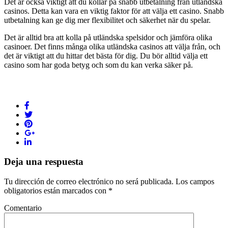
Det är också viktigt att du kollar på snabb utbetalning från utländska
casinos. Detta kan vara en viktig faktor för att välja ett casino. Snabb
utbetalning kan ge dig mer flexibilitet och säkerhet när du spelar.
Det är alltid bra att kolla på utländska spelsidor och jämföra olika
casinoer. Det finns många olika utländska casinos att välja från, och
det är viktigt att du hittar det bästa för dig. Du bör alltid välja ett
casino som har goda betyg och som du kan verka säker på.
Share this post
Deja una respuesta
Tu dirección de correo electrónico no será publicada.
Los campos
obligatorios están marcados con
*
Comentario