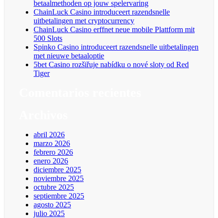
betaalmethoden op jouw spelervaring
ChainLuck Casino introduceert razendsnelle
uitbetalingen met cryptocurrency
ChainLuck Casino erffnet neue mobile Plattform mit
500 Slots
Spinko Casino introduceert razendsnelle uitbetalingen
met nieuwe betaaloptie
5bet Casino rozšiřuje nabídku o nové sloty od Red
Tiger
Comentarios recientes
Archivos
abril 2026
marzo 2026
febrero 2026
enero 2026
diciembre 2025
noviembre 2025
octubre 2025
septiembre 2025
agosto 2025
julio 2025