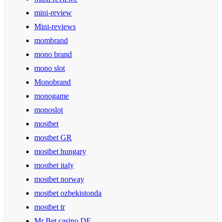
mini-review
Mini-reviews
mombrand
mono brand
mono slot
Monobrand
monogame
monoslot
mostbet
mostbet GR
mostbet hungary
mostbet italy
mostbet norway
mostbet ozbekistonda
mostbet tr
Mr Bet casino DE