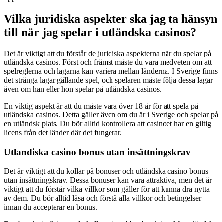
Vilka juridiska aspekter ska jag ta hänsyn
till när jag spelar i utländska casinos?
Det är viktigt att du förstår de juridiska aspekterna när du spelar på
utländska casinos. Först och främst måste du vara medveten om att
spelreglerna och lagarna kan variera mellan länderna. I Sverige finns
det stränga lagar gällande spel, och spelaren måste följa dessa lagar
även om han eller hon spelar på utländska casinos.
En viktig aspekt är att du måste vara över 18 år för att spela på
utländska casinos. Detta gäller även om du är i Sverige och spelar på
en utländsk plats. Du bör alltid kontrollera att casinoet har en giltig
licens från det länder där det fungerar.
Utlandiska casino bonus utan insättningskrav
Det är viktigt att du kollar på bonuser och utländska casino bonus
utan insättningskrav. Dessa bonuser kan vara attraktiva, men det är
viktigt att du förstår vilka villkor som gäller för att kunna dra nytta
av dem. Du bör alltid läsa och förstå alla villkor och betingelser
innan du accepterar en bonus.