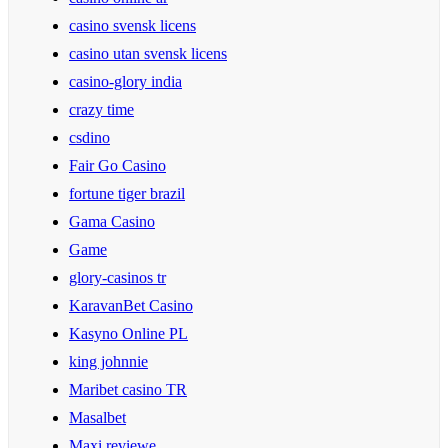
casino svensk licens
casino utan svensk licens
casino-glory india
crazy time
csdino
Fair Go Casino
fortune tiger brazil
Gama Casino
Game
glory-casinos tr
KaravanBet Casino
Kasyno Online PL
king johnnie
Maribet casino TR
Masalbet
Maxi reviewe