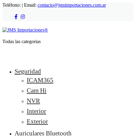
Teléfono:
| Email:
contacto@jmsimportaciones.com.ar
Todas las categorias
All Categories
Seguridad
ICAM365
Cam Hi
NVR
Interior
Exterior
Auriculares Bluetooth