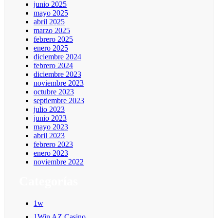
junio 2025
mayo 2025
abril 2025
marzo 2025
febrero 2025
enero 2025
diciembre 2024
febrero 2024
diciembre 2023
noviembre 2023
octubre 2023
septiembre 2023
julio 2023
junio 2023
mayo 2023
abril 2023
febrero 2023
enero 2023
noviembre 2022
Categorías
1w
1Win AZ Casino