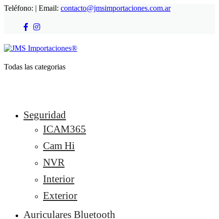
Teléfono:
| Email:
contacto@jmsimportaciones.com.ar
Todas las categorias
All Categories
Seguridad
ICAM365
Cam Hi
NVR
Interior
Exterior
Auriculares Bluetooth