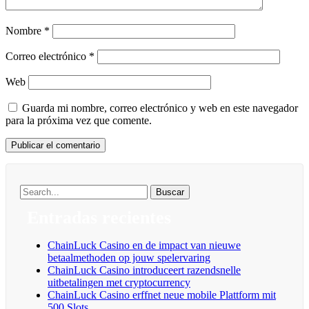
Nombre
*
Correo electrónico
*
Web
Guarda mi nombre, correo electrónico y web en este navegador
para la próxima vez que comente.
Buscar
Entradas recientes
ChainLuck Casino en de impact van nieuwe
betaalmethoden op jouw spelervaring
ChainLuck Casino introduceert razendsnelle
uitbetalingen met cryptocurrency
ChainLuck Casino erffnet neue mobile Plattform mit
500 Slots