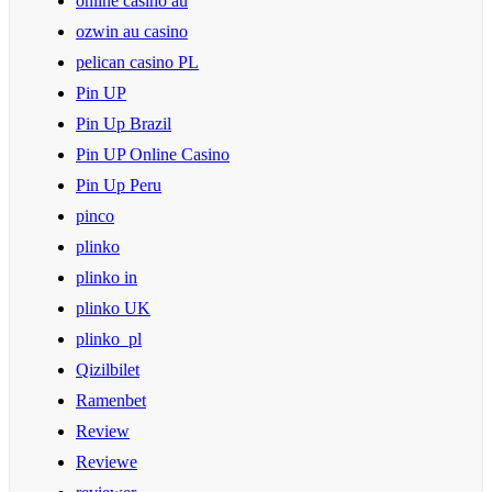
online casino au
ozwin au casino
pelican casino PL
Pin UP
Pin Up Brazil
Pin UP Online Casino
Pin Up Peru
pinco
plinko
plinko in
plinko UK
plinko_pl
Qizilbilet
Ramenbet
Review
Reviewe