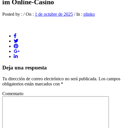
im Online-Casino
Posted by :
/
On :
1 de octubre de 2025
/
In :
plinko
Share this post
Deja una respuesta
Tu dirección de correo electrónico no será publicada.
Los campos
obligatorios están marcados con
*
Comentario