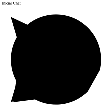
Iniciar Chat