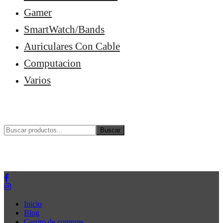
Gamer
SmartWatch/Bands
Auriculares Con Cable
Computacion
Varios
Search
Buscar
Cart
Inicio
Blog
Carrito de compras