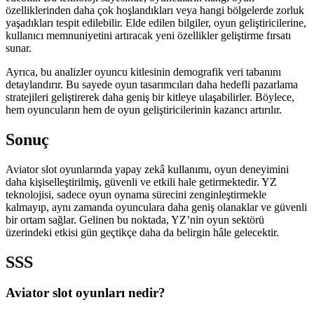
özelliklerinden daha çok hoşlandıkları veya hangi bölgelerde zorluk
yaşadıkları tespit edilebilir. Elde edilen bilgiler, oyun geliştiricilerine,
kullanıcı memnuniyetini artıracak yeni özellikler geliştirme fırsatı
sunar.
Ayrıca, bu analizler oyuncu kitlesinin demografik veri tabanını
detaylandırır. Bu sayede oyun tasarımcıları daha hedefli pazarlama
stratejileri geliştirerek daha geniş bir kitleye ulaşabilirler. Böylece,
hem oyuncuların hem de oyun geliştiricilerinin kazancı artırılır.
Sonuç
Aviator slot oyunlarında yapay zekâ kullanımı, oyun deneyimini
daha kişiselleştirilmiş, güvenli ve etkili hale getirmektedir. YZ
teknolojisi, sadece oyun oynama sürecini zenginleştirmekle
kalmayıp, aynı zamanda oyunculara daha geniş olanaklar ve güvenli
bir ortam sağlar. Gelinen bu noktada, YZ’nin oyun sektörü
üzerindeki etkisi gün geçtikçe daha da belirgin hâle gelecektir.
SSS
Aviator slot oyunları nedir?