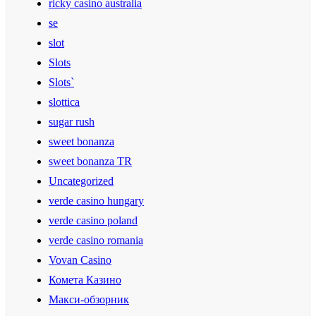
ricky casino australia
se
slot
Slots
Slots`
slottica
sugar rush
sweet bonanza
sweet bonanza TR
Uncategorized
verde casino hungary
verde casino poland
verde casino romania
Vovan Casino
Комета Казино
Макси-обзорник