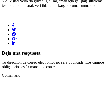
YZ, kişisel verilerin güvenliğini sağlamak için gelişmiş şifreleme
teknikleri kullanarak veri ihlallerine karşı koruma sunmaktadır.
Share this post
Deja una respuesta
Tu dirección de correo electrónico no será publicada.
Los campos
obligatorios están marcados con
*
Comentario