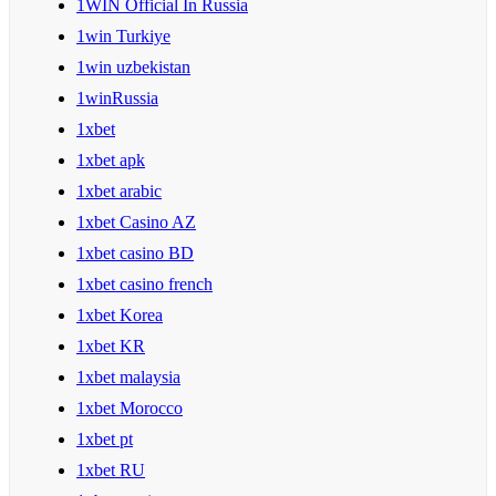
1WIN Official In Russia
1win Turkiye
1win uzbekistan
1winRussia
1xbet
1xbet apk
1xbet arabic
1xbet Casino AZ
1xbet casino BD
1xbet casino french
1xbet Korea
1xbet KR
1xbet malaysia
1xbet Morocco
1xbet pt
1xbet RU