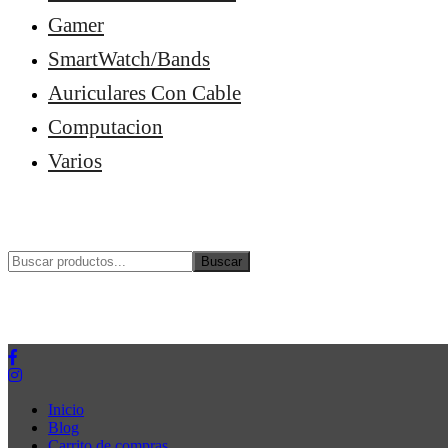
Gamer
SmartWatch/Bands
Auriculares Con Cable
Computacion
Varios
Search
Buscar
Cart
Inicio
Blog
Carrito de compras