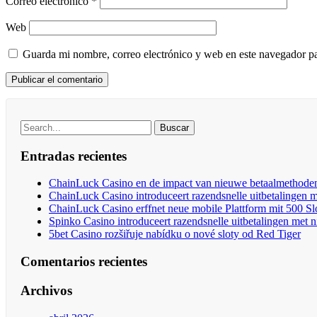
Correo electrónico
*
Web
Guarda mi nombre, correo electrónico y web en este navegador p
Buscar
Entradas recientes
ChainLuck Casino en de impact van nieuwe betaalmethoden
ChainLuck Casino introduceert razendsnelle uitbetalingen 
ChainLuck Casino erffnet neue mobile Plattform mit 500 Sl
Spinko Casino introduceert razendsnelle uitbetalingen met n
5bet Casino rozšiřuje nabídku o nové sloty od Red Tiger
Comentarios recientes
Archivos