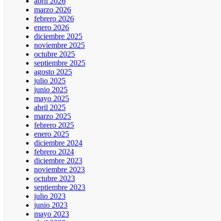
abril 2026
marzo 2026
febrero 2026
enero 2026
diciembre 2025
noviembre 2025
octubre 2025
septiembre 2025
agosto 2025
julio 2025
junio 2025
mayo 2025
abril 2025
marzo 2025
febrero 2025
enero 2025
diciembre 2024
febrero 2024
diciembre 2023
noviembre 2023
octubre 2023
septiembre 2023
julio 2023
junio 2023
mayo 2023