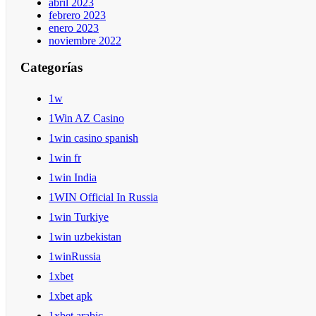
abril 2023
febrero 2023
enero 2023
noviembre 2022
Categorías
1w
1Win AZ Casino
1win casino spanish
1win fr
1win India
1WIN Official In Russia
1win Turkiye
1win uzbekistan
1winRussia
1xbet
1xbet apk
1xbet arabic